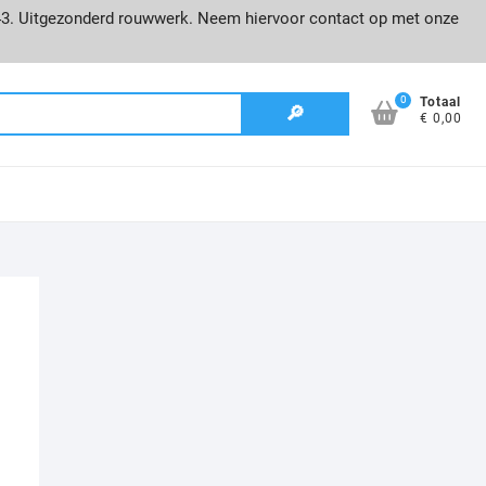
43. Uitgezonderd rouwwerk. Neem hiervoor contact op met onze
0
Zoeken
Totaal
€ 0,00
naar: