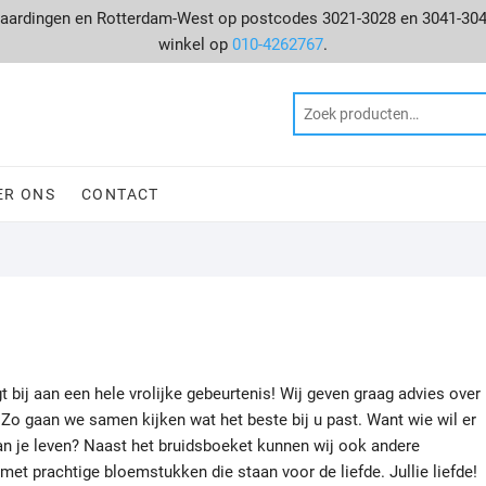
Vlaardingen en Rotterdam-West op postcodes 3021-3028 en 3041-30
winkel op
010-4262767
.
!
ER ONS
CONTACT
t bij aan een hele vrolijke gebeurtenis! Wij geven graag advies over
Zo gaan we samen kijken wat het beste bij u past. Want wie wil er
n je leven? Naast het bruidsboeket kunnen wij ook andere
et prachtige bloemstukken die staan voor de liefde. Jullie liefde!