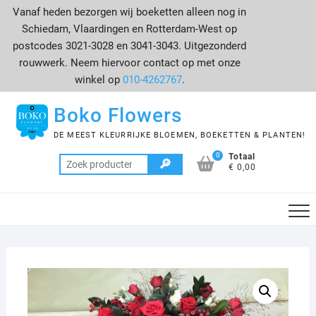
Ga
Vanaf heden bezorgen wij boeketten alleen nog in
naar
Schiedam, Vlaardingen en Rotterdam-West op
de
postcodes 3021-3028 en 3041-3043. Uitgezonderd
inhoud
rouwwerk. Neem hiervoor contact op met onze
winkel op
010-4262767
.
Boko Flowers
DE MEEST KLEURRIJKE BLOEMEN, BOEKETTEN & PLANTEN!
0
Totaal
Zoeken
€ 0,00
naar: