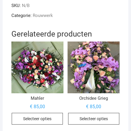
SKU:
N/B
Categorie:
Rouwwerk
Gerelateerde producten
Mahler
Orchidee Grieg
€
85,00
€
85,00
Dit
Dit
Selecteer opties
Selecteer opties
product
produ
heeft
heeft