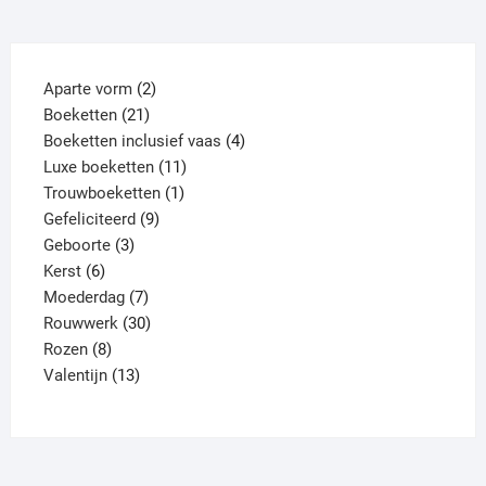
kan
kan
gekozen
gekoz
worden
worde
2
Aparte vorm
2
op
op
21
producten
Boeketten
21
de
de
producten
4
Boeketten inclusief vaas
4
productpagina
produ
11
producten
Luxe boeketten
11
1
producten
Trouwboeketten
1
9
product
Gefeliciteerd
9
3
producten
Geboorte
3
6
producten
Kerst
6
producten
7
Moederdag
7
producten
30
Rouwwerk
30
8
producten
Rozen
8
producten
13
Valentijn
13
producten