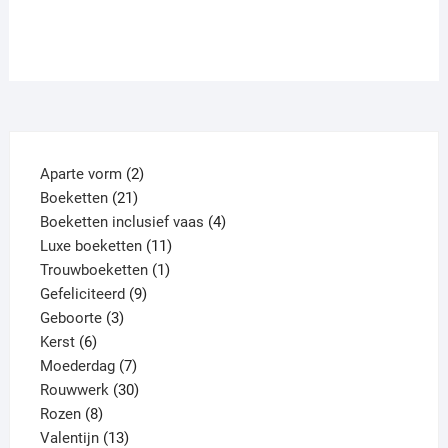
meerdere
meerd
variaties.
variat
Deze
Deze
optie
optie
kan
kan
gekozen
gekoz
worden
worde
2
Aparte vorm
2
op
op
21
producten
Boeketten
21
de
de
producten
4
Boeketten inclusief vaas
4
productpagina
produ
11
producten
Luxe boeketten
11
1
producten
Trouwboeketten
1
9
product
Gefeliciteerd
9
3
producten
Geboorte
3
6
producten
Kerst
6
producten
7
Moederdag
7
producten
30
Rouwwerk
30
8
producten
Rozen
8
producten
13
Valentijn
13