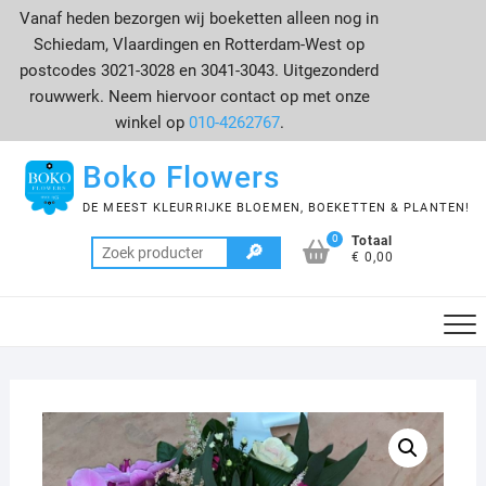
Ga
Vanaf heden bezorgen wij boeketten alleen nog in
naar
Schiedam, Vlaardingen en Rotterdam-West op
de
postcodes 3021-3028 en 3041-3043. Uitgezonderd
inhoud
rouwwerk. Neem hiervoor contact op met onze
winkel op
010-4262767
.
Boko Flowers
DE MEEST KLEURRIJKE BLOEMEN, BOEKETTEN & PLANTEN!
0
Totaal
Zoeken
€ 0,00
naar: